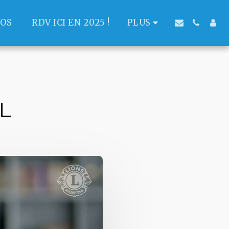
POS
RDV ICI EN 2025 !
PLUS
L